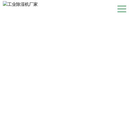
首页
>>
产品展示
>>
管道除湿机
您的位置：