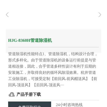
HJG-8360H管道除湿机
管道除湿机性能特点1、管道除湿机，结构设计合理，
形式多样化。由于管道除湿机的设备运行前提是与管
道相连接，因此，合乎管道多样性设计有利于后期的
安装施工，并取得良好的循环风除湿效果。杭井管道
工业除湿机，可接受定制【前回风-前风帽送风】【前
回风-顶送风】【后回风-顶送风···
产品手册下载
24小时咨询热线