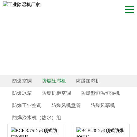
防爆产品
防爆空调
防爆除湿机
防爆加湿机
防爆冰箱
防爆机柜空调
防爆型恒温恒湿机
防爆工业空调
防爆风机盘管
防爆风幕机
防爆冷水机（热水）组