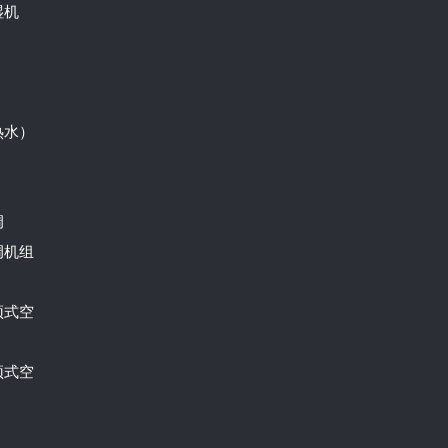
湿机
热水）
调
调机组
顶式空
顶式空