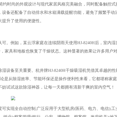
。其简约时尚的外观设计与现代家居风格完美融合，同时配备触控式
，设备还配备了自动排水和水箱满载提醒功能，避免了频繁手动
大提升了使用的便捷性。
。例如，某云浮家庭在连续阴雨天使用HJ-8240H后，室内湿
晾干，家具和地板也恢复了干燥状态。这种显著的效果让许多用户
设备至关重要。杭井牌HJ-8240H干燥吸湿机凭借其卓越的性
无论是从除湿效率、节能环保还是操作便利性来看，它都堪称家
不妨试试这款除湿神器，让每一天都拥有清新干爽的室内空气！
可实现全自动控制;广泛应用于大型机房(医药、电力、电信);工
纸业);档案管理(银行、公安、博物馆、档案馆、政府机关);地