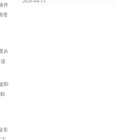
2026-04-13
操作
清理
度从
对这
能和
庭和
业车
下工