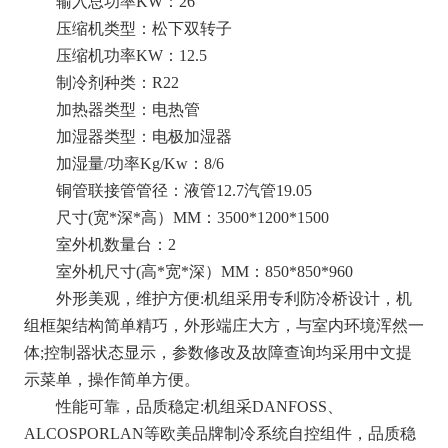
输入总功率KW：26
压缩机类型：松下双转子
压缩机功率KW：12.5
制冷剂种类：R22
加热器类型：电热管
加湿器类型：电极加湿器
加湿量/功率Kg/Kw：8/6
铜管联接管管径：液管12.7汽管19.05
尺寸(宽*深*高）MM：3500*1200*1500
室外机数量台：2
室外机尺寸(高*宽*深）MM：850*850*960
外形美观，维护方便:机组采用专利防冷桥设计，机
组框架结构简单精巧，外形端庄大方，与室内环境浑然一
体;控制器状态显示，参数修改及故障查询均采用中文提
示菜单，操作简单方便。
性能可靠，品质稳定:机组采DANFOSS、
ALCOSPORLAN等欧美品牌制冷系统自控组件，品质稳