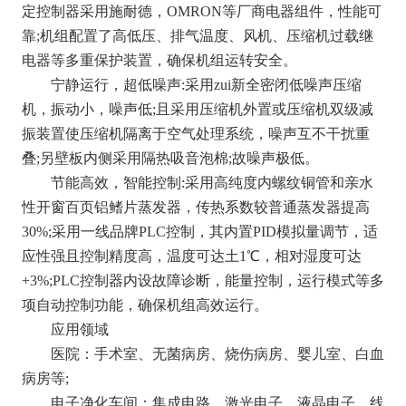
定控制器采用施耐德，OMRON等厂商电器组件，性能可
靠;机组配置了高低压、排气温度、风机、压缩机过载继
电器等多重保护装置，确保机组运转安全。
宁静运行，超低噪声:采用zui新全密闭低噪声压缩
机，振动小，噪声低;且采用压缩机外置或压缩机双级减
振装置使压缩机隔离于空气处理系统，噪声互不干扰重
叠;另壁板内侧采用隔热吸音泡棉;故噪声极低。
节能高效，智能控制:采用高纯度内螺纹铜管和亲水
性开窗百页铝鳍片蒸发器，传热系数较普通蒸发器提高
30%;采用一线品牌PLC控制，其内置PID模拟量调节，适
应性强且控制精度高，温度可达土1℃，相对湿度可达
+3%;PLC控制器内设故障诊断，能量控制，运行模式等多
项自动控制功能，确保机组高效运行。
应用领域
医院：手术室、无菌病房、烧伤病房、婴儿室、白血
病房等;
电子净化车间：集成电路、激光电子、液晶电子、线