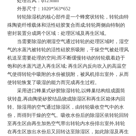
处理出风：φ125mm
外形尺寸：1020*563*652
转轮除湿机的核心部件是一个蜂窝状转轮，转轮由特
殊陶瓷纤维载体和活性硅胶复合而成;转轮两侧由特制的
密封装置分成两个区域：处理区域及再生区域。
当需要除湿的潮湿空气通过转轮的处理区域时，湿空
气的水蒸汽被转轮的活性硅胶所吸附，干燥空气被处理风
机送至需要处理的空间;而不断缓慢转动的转轮载着趋于
饱和的水蒸汽进入再生区域; 再生区内反向吹入的高温空
气使得转轮中吸附的水份被脱附，被风机排出室外，从而
使转轮恢复了吸湿的能力而完成再生过程。
采用进口蜂巢式矽胶除湿转轮,以蜂巢结构组成圆筒
状转盘,再由陶瓷矽胶结晶烧成除湿区和再生区箱体内回
转。除湿用的空气通过除湿区，由转轮吸收空气中的水
份，而得到干燥的空气。吸收水份后的除湿区依转轮回转
至再生区由再生加热空气带出转轮内水份排出室外,转轮
在再生区放出水份后又回转达至除湿区，如此除湿及再生