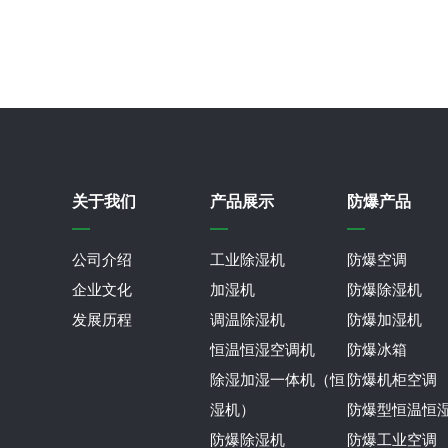
关于我们
产品展示
防爆产品
公司介绍
工业除湿机
防爆空调
企业文化
加湿机
防爆除湿机
发展历程
调温除湿机
防爆加湿机
恒温恒湿空调机
防爆冰箱
除湿加湿一体机（恒
防爆机柜空调
湿机）
防爆型恒温恒
防爆除湿机
防爆工业空调