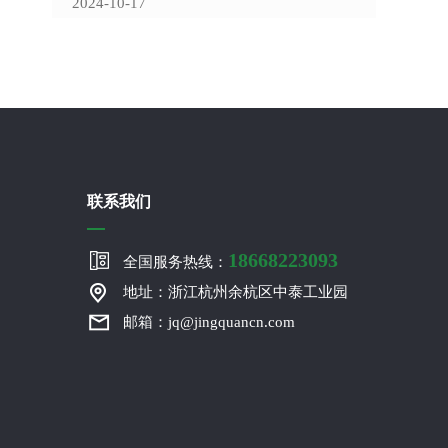
2024-10-17
联系我们
18668223093
全国服务热线：
地址：浙江杭州余杭区中泰工业园
邮箱：jq@jingquancn.com